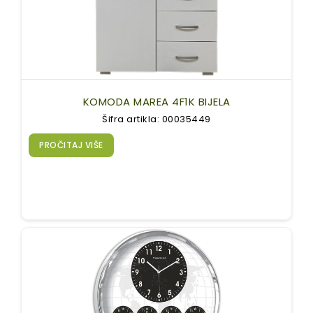
KOMODA MAREA 4F1K BIJELA
Šifra artikla: 00035449
PROČITAJ VIŠE