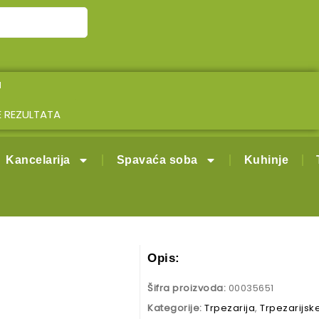
I
ŠE REZULTATA
Kancelarija
Spavaća soba
Kuhinje
Opis:
Šifra proizvoda:
00035651
Kategorije:
Trpezarija
,
Trpezarijske