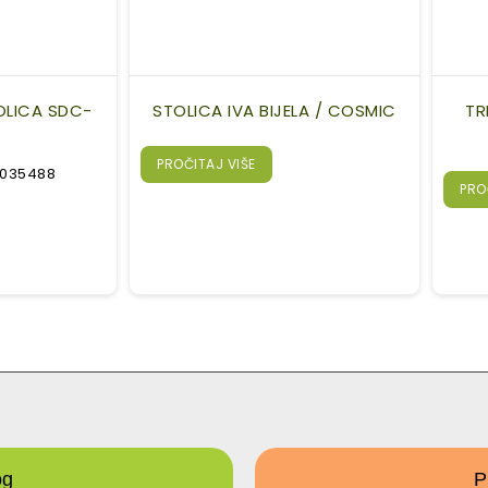
OLICA SDC-
STOLICA IVA BIJELA / COSMIC
TR
PROČITAJ VIŠE
00035488
PRO
og
P