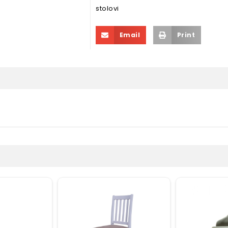
stolovi
Email
Print