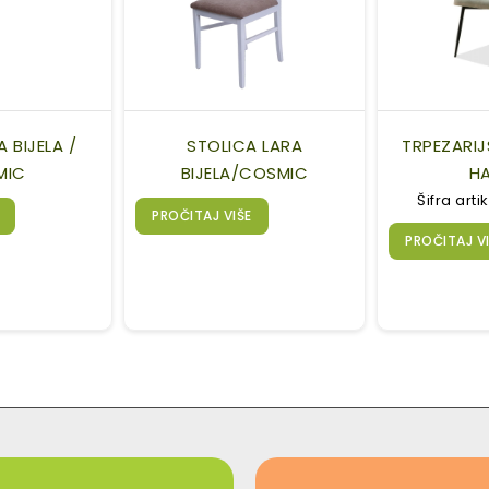
 BIJELA /
STOLICA LARA
TRPEZARIJ
MIC
BIJELA/COSMIC
H
Šifra arti
PROČITAJ VIŠE
PROČITAJ V