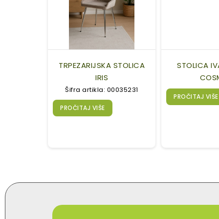
TRPEZARIJSKA STOLICA
STOLICA IVA
IRIS
COS
Šifra artikla: 00035231
PROČITAJ VIŠE
PROČITAJ VIŠE