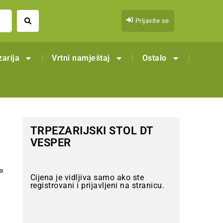
Prijavite se
arija
Vrtni namještaj
Ostalo
TRPEZARIJSKI STOL DT
VESPER
ge
Cijena je vidljiva samo ako ste
registrovani i prijavljeni na stranicu.