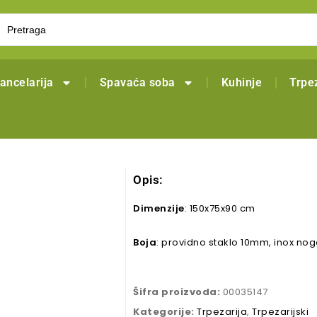
ancelarija
Spavaća soba
Kuhinje
Trpez
Opis:
Dimenzije
: 150x75x90 cm
Boja
: providno staklo 10mm, inox no
Šifra proizvoda:
00035147
Kategorije:
Trpezarija
,
Trpezarijski