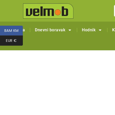
Naslovna
Dnevni boravak
Hodnik
K
BAM KM
BAM KM
EUR €
EUR €
Outlet