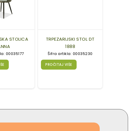
SKA STOLICA
TRPEZARIJSKI STOL DT
ANNA
1888
kla: 00035177
Šifra artikla: 00035230
IŠE
PROČITAJ VIŠE