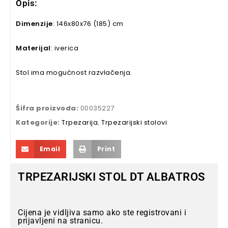
Opis:
Dimenzije
: 146x80x76 (185) cm
Materijal
: iverica
Stol ima mogućnost razvlačenja.
Šifra proizvoda:
00035227
Kategorije:
Trpezarija
,
Trpezarijski stolovi
Email
Print
TRPEZARIJSKI STOL DT ALBATROS
Cijena je vidljiva samo ako ste registrovani i
prijavljeni na stranicu.