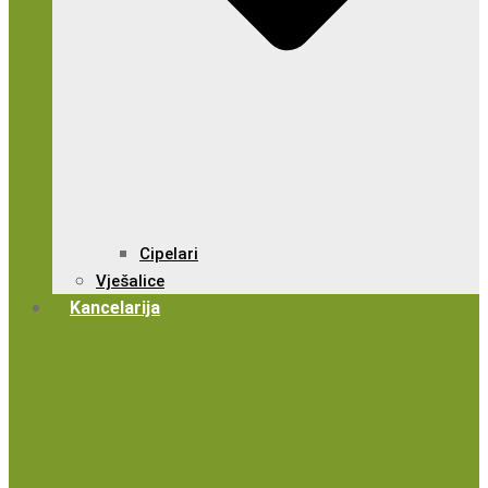
Cipelari
Vješalice
Kancelarija