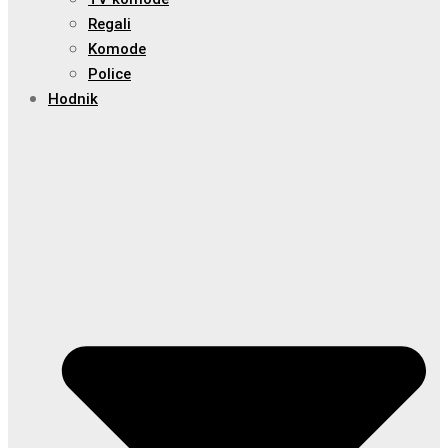
Regali
Komode
Police
Hodnik