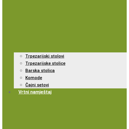
Trpezarijski stolovi
Trpezarijske stolice
Barska stolica
Komode
Čajni setovi
Vrtni namještaj