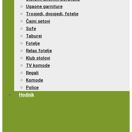
Ugaone garniture
Trosjedi, dvosjedi, fotelje
Čajni setovi
Sofe
Taburei
Fotelje
Relax fotelje
Klub stolovi
TV komode
Regali
Komode
Police
Hodnik