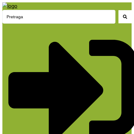
Search
...