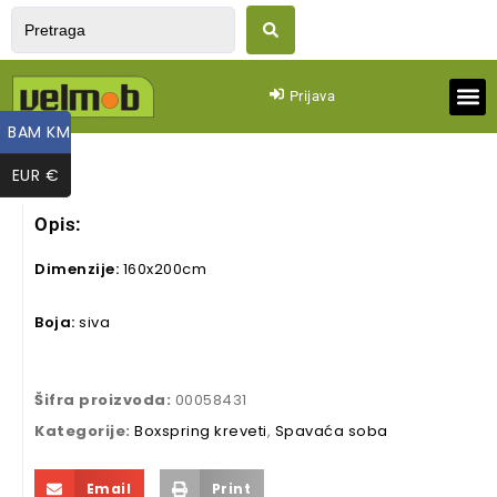
Prijava
BAM KM
BAM KM
Dnevn
Spavaća
Vrtn
EUR €
EUR €
Opis:
Dimenzije:
160x200cm
Boja:
siva
Šifra proizvoda:
00058431
Kategorije:
Boxspring kreveti
,
Spavaća soba
Email
Print