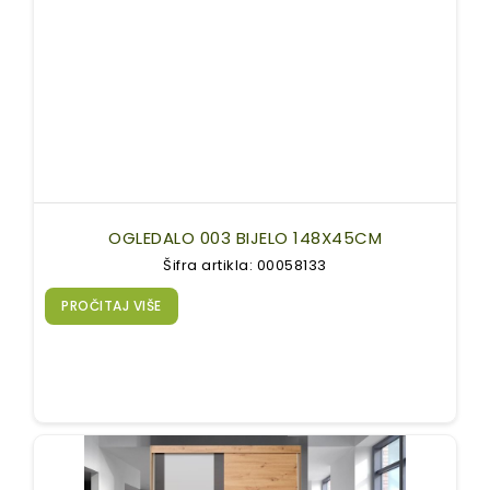
OGLEDALO 003 BIJELO 148X45CM
Šifra artikla: 00058133
PROČITAJ VIŠE