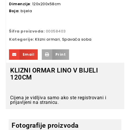
Dimenzije
: 120x200x58cm
Boja
: bijela
Šifra proizvoda:
00058403
Kategorije:
Klizni ormari
,
Spavaća soba
Email
Print
KLIZNI ORMAR LINO V BIJELI
120CM
Cijena je vidljiva samo ako ste registrovani i
prijavljeni na stranicu.
Fotografije proizvoda