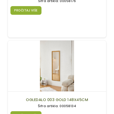
Šifra artikla: 00058176
PROČITAJ VIŠE
OGLEDALO 003 GOLD 148X45CM
Šifra artikla: 00058134