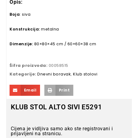
Opis:
Boja
: siva
Konstrukcija:
metalna
Dimenzije:
80×80×45 cm / 60×60×38 cm
Šifra proizvoda:
00058515
Kategorije:
Dnevni boravak
,
Klub stolovi
Email
Print
KLUB STOL ALTO SIVI E5291
Cijena je vidljiva samo ako ste registrovani i
prijavljeni na stranicu.