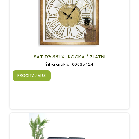
SAT TG 381 XL KOCKA / ZLATNI
Šifra artikla: 00035424
PROČITAJ VIŠE