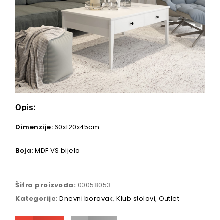
Opis:
Dimenzije:
60x120x45cm
Boja:
MDF VS bijelo
Šifra proizvoda:
00058053
Kategorije:
Dnevni boravak
,
Klub stolovi
,
Outlet