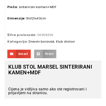
Ploča:
sinterirani kamen+MDF
Dimenzije:
61x121x43cm
Šifra proizvoda:
00058250
Kategorije:
Dnevni boravak
,
Klub stolovi
Email
Print
KLUB STOL MARSEL SINTERIRANI
KAMEN+MDF
Cijena je vidljiva samo ako ste registrovani i
prijavljeni na stranicu.