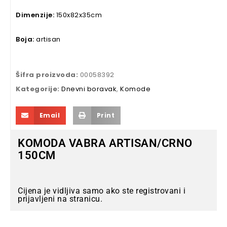
Dimenzije:
150x82x35cm
Boja:
artisan
Šifra proizvoda:
00058392
Kategorije:
Dnevni boravak
,
Komode
Email
Print
KOMODA VABRA ARTISAN/CRNO
150CM
Cijena je vidljiva samo ako ste registrovani i
prijavljeni na stranicu.