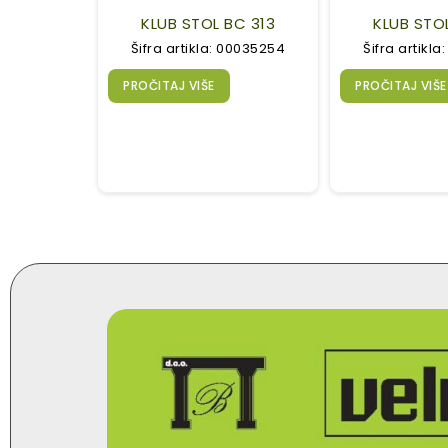
KLUB STOL BC 313
KLUB STO
Šifra artikla: 00035254
Šifra artikl
PROČITAJ VIŠE
PROČITAJ VIŠE