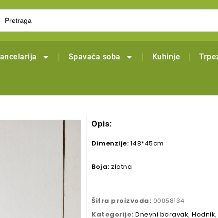
ancelarija
Spavaća soba
Kuhinje
Trpez
Opis:
Dimenzije:
148*45cm
Boja:
zlatna
Šifra proizvoda:
00058134
Kategorije:
Dnevni boravak
,
Hodnik
,