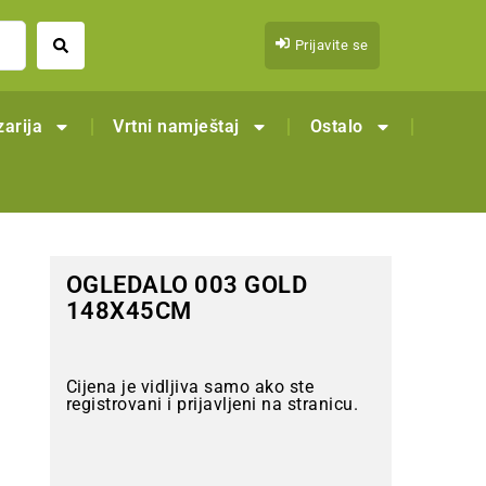
Prijavite se
arija
Vrtni namještaj
Ostalo
OGLEDALO 003 GOLD
148X45CM
Cijena je vidljiva samo ako ste
registrovani i prijavljeni na stranicu.