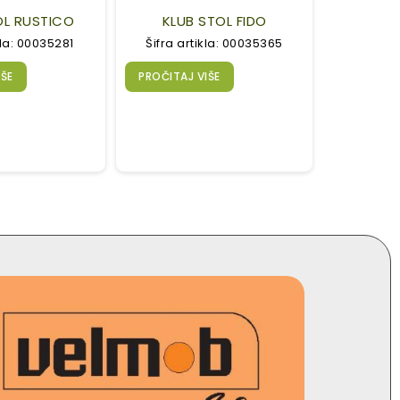
OL RUSTICO
KLUB STOL FIDO
kla: 00035281
Šifra artikla: 00035365
IŠE
PROČITAJ VIŠE