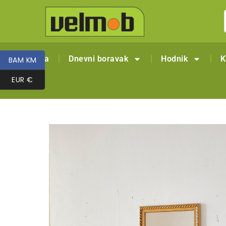
Naslovna
Dnevni boravak
Hodnik
K
BAM KM
BAM KM
EUR €
EUR €
Outlet