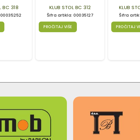
L BC 318
KLUB STOL BC 312
KLUB ST
a: 00035252
Šifra artikla: 00035127
Šifra arti
PROČITAJ VIŠE
PROČITAJ V