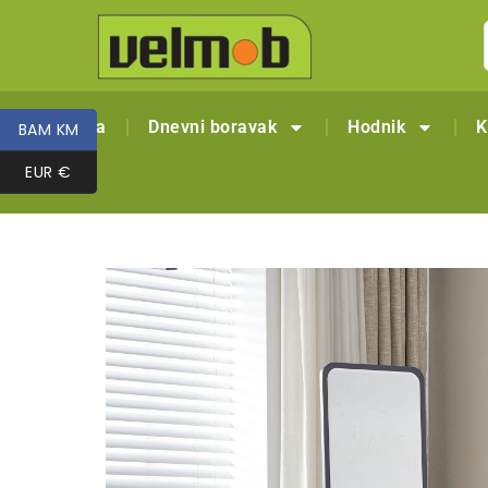
Naslovna
Dnevni boravak
Hodnik
K
BAM KM
BAM KM
EUR €
EUR €
Outlet