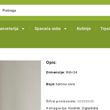
ancelarija
Spavaća soba
Kuhinje
Trpez
Opis:
Dimenzije:
168×34
Boja:
tamno siva
Šifra proizvoda:
00058305
Kategorije:
Hodnik
,
Ogledala
,