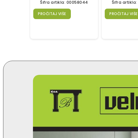
Šifra artikla: 00058044
Šifra artikl
PROČITAJ VIŠE
PROČITAJ VIŠE