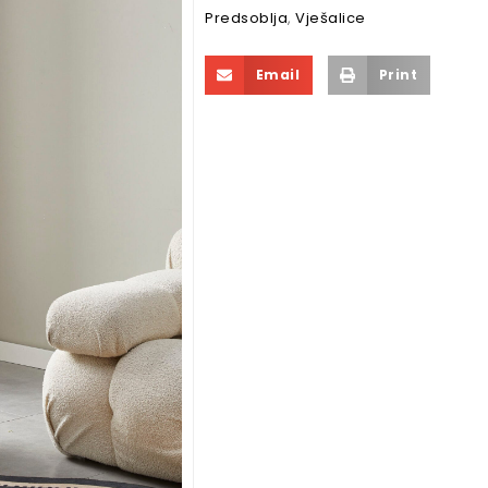
Predsoblja
,
Vješalice
Email
Print