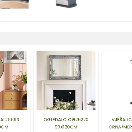
AL21001R
OGLEDALO OG26220
VJEŠALI
0CM
90X120CM
CRNA/MER