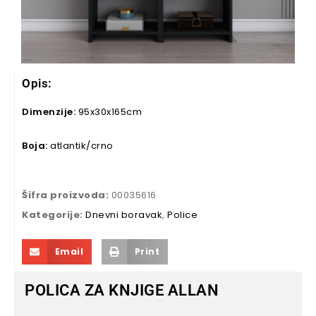
Opis:
Dimenzije:
95x30x165cm
Boja:
atlantik/crno
Šifra proizvoda:
00035616
Kategorije:
Dnevni boravak
,
Police
Email
Print
POLICA ZA KNJIGE ALLAN