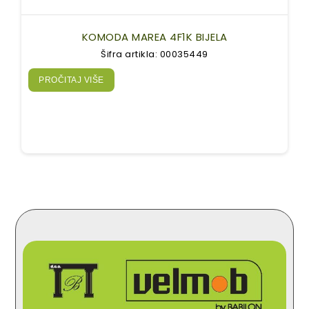
KOMODA MAREA 4F1K BIJELA
Šifra artikla: 00035449
PROČITAJ VIŠE