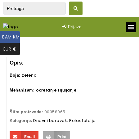
Prijava
BAM KM
BAM KM
Dnevn
Spavaća 
Vrtni
EUR €
EUR €
Opis:
zelena
Boja:
okretanje i ljuljanje
Mehanizam:
00058065
Šifra proizvoda:
Dnevni boravak
,
Relax fotelje
Kategorije:
Email
Print