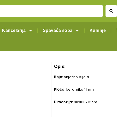
Kancelarija
Spavaća soba
Kuhinje
Opis:
Boja:
snježno bijela
Ploča:
keramika 11mm
Dimenzija:
90x160x75cm