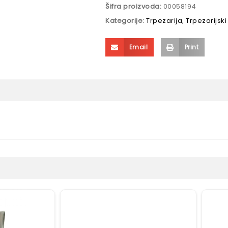
Šifra proizvoda:
00058194
Kategorije:
Trpezarija
,
Trpezarijski
Email
Print