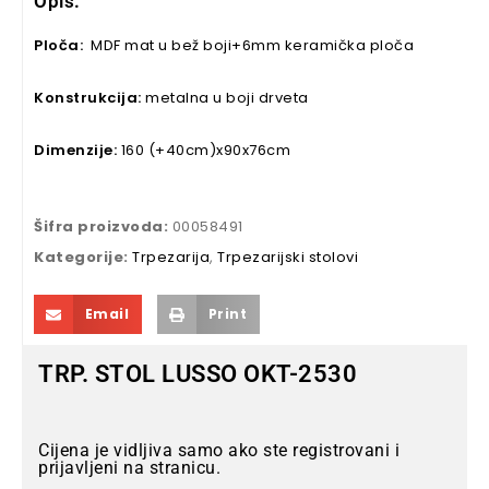
Opis:
Ploča:
MDF mat u bež boji+6mm keramička ploča
Konstrukcija:
metalna u boji drveta
Dimenzije:
160 (+40cm)x90x76cm
Šifra proizvoda:
00058491
Kategorije:
Trpezarija
,
Trpezarijski stolovi
Email
Print
TRP. STOL LUSSO OKT-2530
Cijena je vidljiva samo ako ste registrovani i
prijavljeni na stranicu.