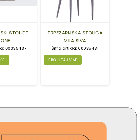
SKI STOL DT
TRPEZARIJSKA STOLICA
TONE
MILA SIVA
kla: 00035437
Šifra artikla: 00035431
IŠE
PROČITAJ VIŠE