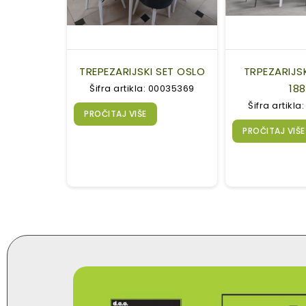
TREPEZARIJSKI SET OSLO
TRPEZARIJS
18
Šifra artikla: 00035369
Šifra artikl
PROČITAJ VIŠE
PROČITAJ VIŠE