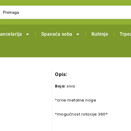
ancelarija
Spavaća soba
Kuhinje
Trpez
Opis:
Boja:
siva
*crne metalne noge
*mogućnost rotacije 360°