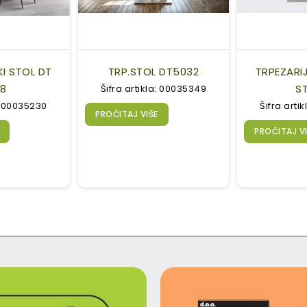
KI STOL DT
TRP.STOL DT5032
TRPEZARIJ
88
S
Šifra artikla: 00035349
a: 00035230
Šifra arti
PROČITAJ VIŠE
PROČITAJ V