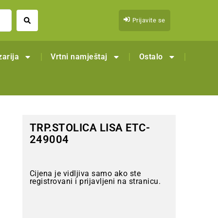
Prijavite se
arija
Vrtni namještaj
Ostalo
TRP.STOLICA LISA ETC-
249004
Cijena je vidljiva samo ako ste
registrovani i prijavljeni na stranicu.