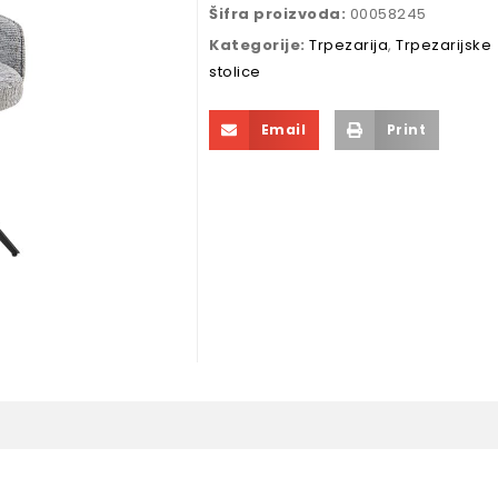
Šifra proizvoda:
00058245
Kategorije:
Trpezarija
,
Trpezarijske
stolice
Email
Print