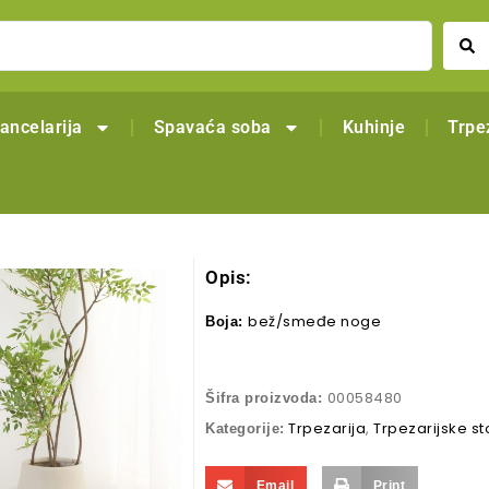
ancelarija
Spavaća soba
Kuhinje
Trpe
Opis:
bež/smeđe noge
Boja:
00058480
Šifra proizvoda:
Trpezarija
,
Trpezarijske st
Kategorije:
Email
Print