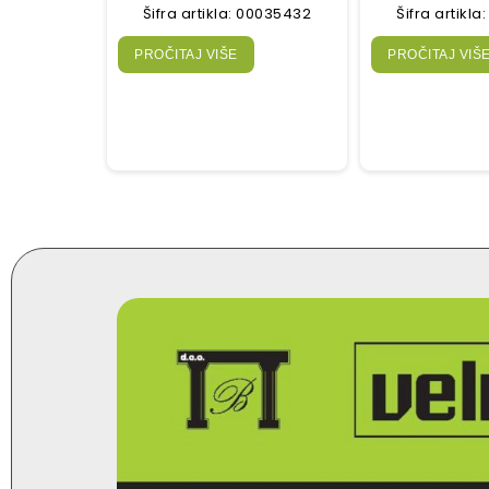
Šifra artikla: 00035432
Šifra artikl
PROČITAJ VIŠE
PROČITAJ VIŠ