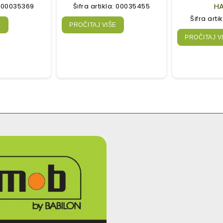
H
a: 00035369
Šifra artikla: 00035455
Šifra arti
E
PROČITAJ VIŠE
PROČITAJ V