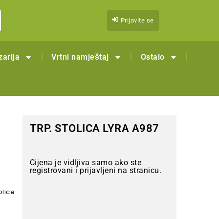
Prijavite se
zarija
Vrtni namještaj
Ostalo
TRP. STOLICA LYRA A987
Cijena je vidljiva samo ako ste
registrovani i prijavljeni na stranicu.
olice