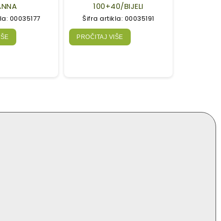
ANNA
100+40/BIJELI
kla: 00035177
Šifra artikla: 00035191
IŠE
PROČITAJ VIŠE