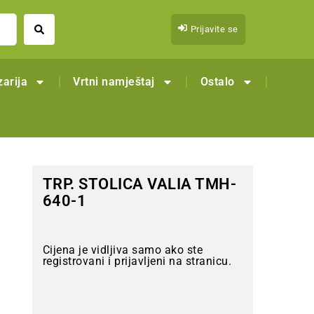
Prijavite se
arija
Vrtni namještaj
Ostalo
TRP. STOLICA VALIA TMH-
640-1
Cijena je vidljiva samo ako ste
registrovani i prijavljeni na stranicu.