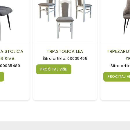
KA STOLICA
TRP.STOLICA LEA
TRPEZARIJ
3 SIVA
Z
Šifra artikla: 00035455
a: 00035489
Šifra arti
PROČITAJ VIŠE
PROČITAJ V