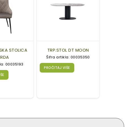
SKA STOLICA
TRP.STOL DT MOON
ERDA
Šifra artikla: 00035350
kla: 00035193
PROČITAJ VIŠE
IŠE