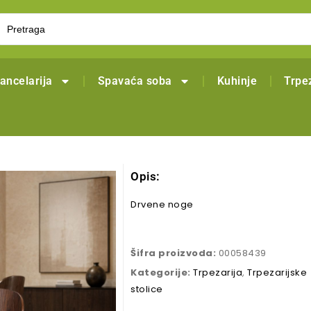
ancelarija
Spavaća soba
Kuhinje
Trpez
Opis:
Drvene noge
Šifra proizvoda:
00058439
Kategorije:
Trpezarija
,
Trpezarijske
stolice