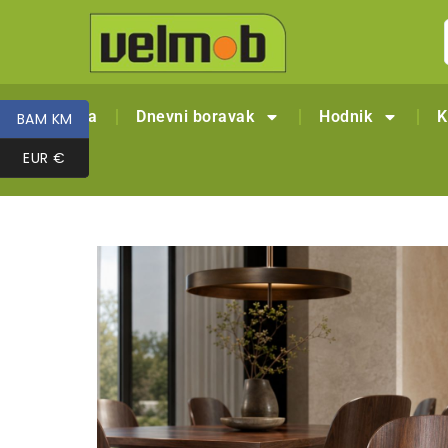
Naslovna
Dnevni boravak
Hodnik
K
BAM KM
BAM KM
EUR €
EUR €
Outlet