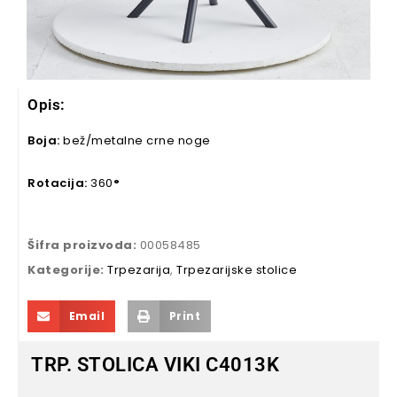
Opis:
Boja:
bež/metalne crne noge
Rotacija:
360
°
Šifra proizvoda:
00058485
Kategorije:
Trpezarija
,
Trpezarijske stolice
Email
Print
TRP. STOLICA VIKI C4013K