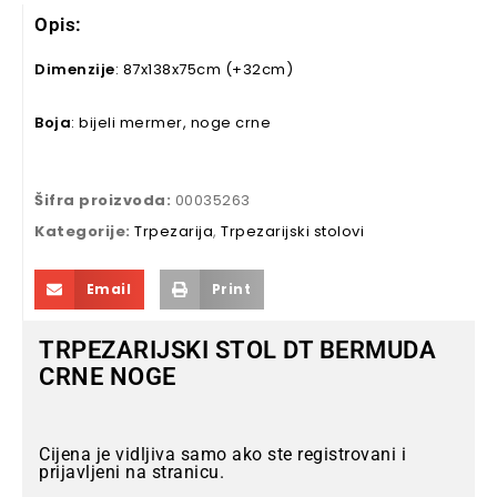
Opis:
Dimenzije
: 87x138x75cm (+32cm)
Boja
: bijeli mermer, noge crne
Šifra proizvoda:
00035263
Kategorije:
Trpezarija
,
Trpezarijski stolovi
Email
Print
TRPEZARIJSKI STOL DT BERMUDA
CRNE NOGE
Cijena je vidljiva samo ako ste registrovani i
prijavljeni na stranicu.