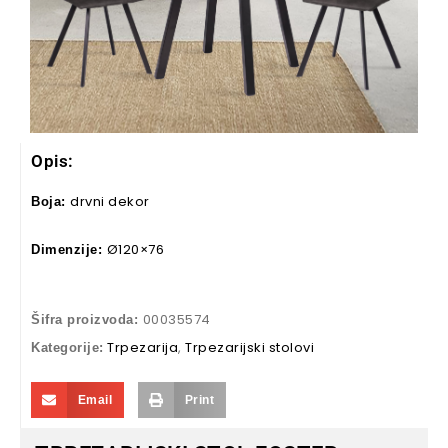
Opis:
drvni dekor
Boja:
Ø120×76
Dimenzije:
00035574
Šifra proizvoda:
Trpezarija
,
Trpezarijski stolovi
Kategorije:
Email
Print