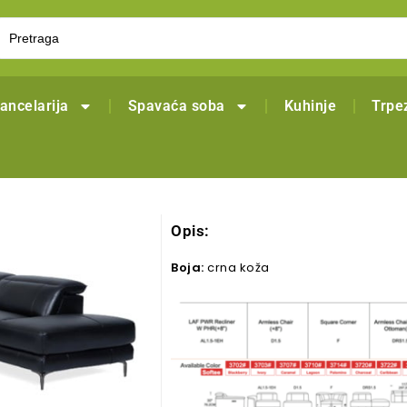
ancelarija
Spavaća soba
Kuhinje
Trpez
Opis:
Boja:
crna koža