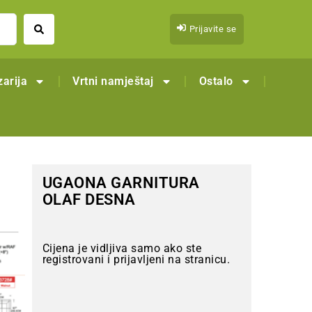
Prijavite se
arija
Vrtni namještaj
Ostalo
UGAONA GARNITURA
OLAF DESNA
Cijena je vidljiva samo ako ste
registrovani i prijavljeni na stranicu.