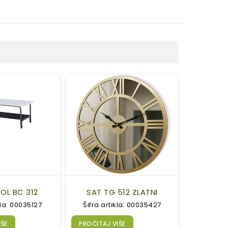
OL BC 312
SAT TG 512 ZLATNI
kla: 00035127
Šifra artikla: 00035427
IŠE
PROČITAJ VIŠE