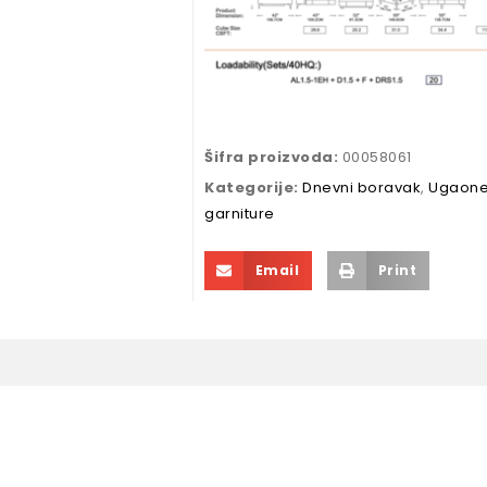
Šifra proizvoda:
00058061
Kategorije:
Dnevni boravak
,
Ugaon
garniture
Email
Print