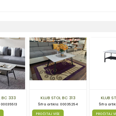
L BC 333
KLUB STOL BC 313
KLUB ST
a: 00035513
Šifra artikla: 00035254
Šifra arti
PROČITAJ VIŠE
PROČITAJ V