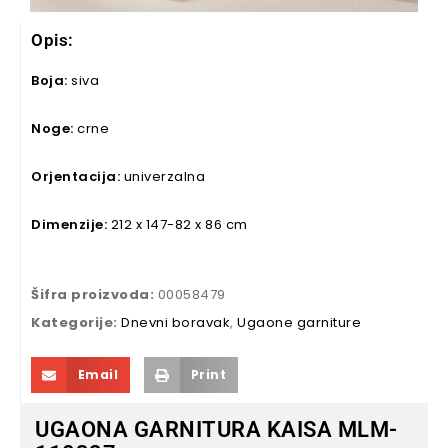
Opis:
Boja:
siva
Noge:
crne
Orjentacija:
univerzalna
Dimenzije:
212 x 147-82 x 86 cm
Šifra proizvoda:
00058479
Kategorije:
Dnevni boravak
,
Ugaone garniture
Email
Print
UGAONA GARNITURA KAISA MLM-