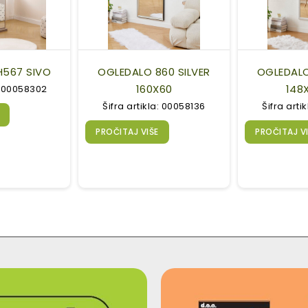
H567 SIVO
OGLEDALO 860 SILVER
OGLEDALO
160X60
148
a: 00058302
Šifra artikla: 00058136
Šifra arti
PROČITAJ VIŠE
PROČITAJ V