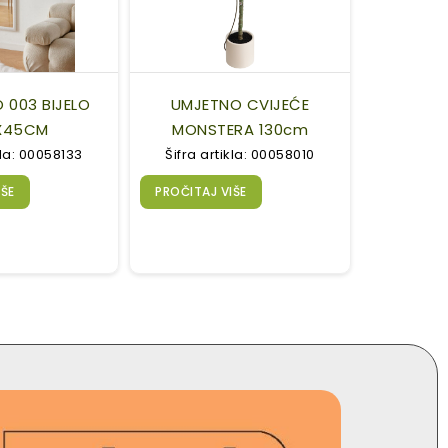
 003 BIJELO
UMJETNO CVIJEĆE
X45CM
MONSTERA 130cm
kla: 00058133
Šifra artikla: 00058010
IŠE
PROČITAJ VIŠE