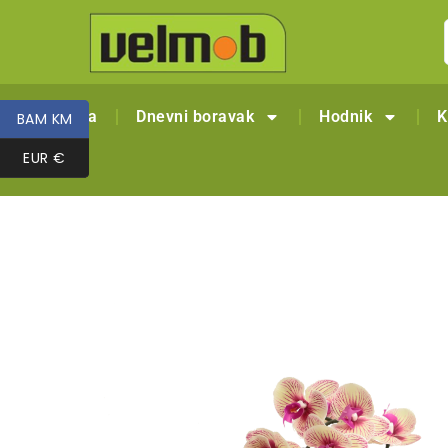
Naslovna
Dnevni boravak
Hodnik
K
BAM KM
BAM KM
EUR €
EUR €
Outlet