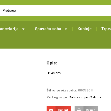
ancelarija
Spavaća soba
Kuhinje
Trpez
Opis:
H:
49cm
Šifra proizvoda:
00058011
Kategorije:
Dekoracije
,
Ostalo
Email
Print