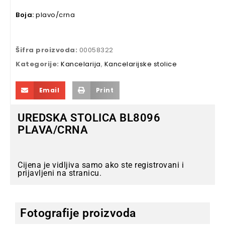
Boja:
plavo/crna
Šifra proizvoda:
00058322
Kategorije:
Kancelarija
,
Kancelarijske stolice
Email
Print
UREDSKA STOLICA BL8096
PLAVA/CRNA
Cijena je vidljiva samo ako ste registrovani i
prijavljeni na stranicu.
Fotografije proizvoda