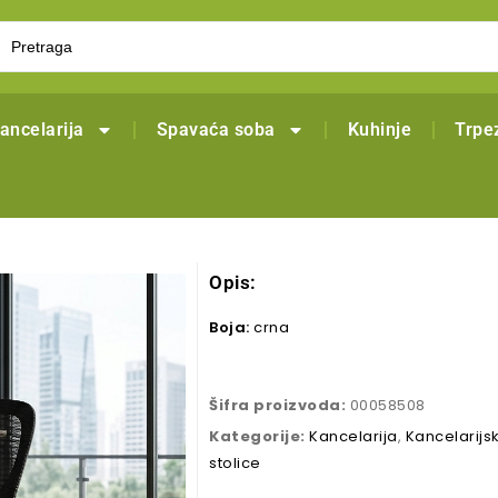
ancelarija
Spavaća soba
Kuhinje
Trpez
Opis:
Boja:
crna
Šifra proizvoda:
00058508
Kategorije:
Kancelarija
,
Kancelarijs
stolice