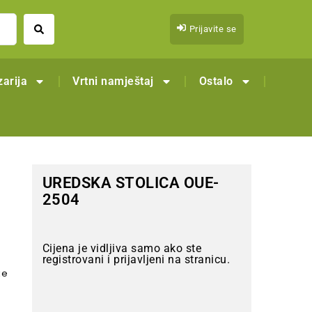
Prijavite se
arija
Vrtni namještaj
Ostalo
UREDSKA STOLICA OUE-
2504
Cijena je vidljiva samo ako ste
registrovani i prijavljeni na stranicu.
ke