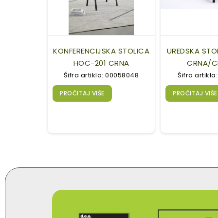
KONFERENCIJSKA STOLICA
UREDSKA STO
HOC-201 CRNA
CRNA/C
Šifra artikla: 00058048
Šifra artikl
PROČITAJ VIŠE
PROČITAJ VIŠE