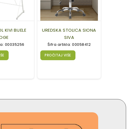
L KIVI BIJELE
UREDSKA STOLICA SIONA
OGE
SIVA
kla: 00035256
Šifra artikla: 00058412
IŠE
PROČITAJ VIŠE