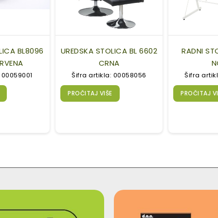
LICA BL8096
UREDSKA STOLICA BL 6602
RADNI STO
RVENA
CRNA
N
a: 00059001
Šifra artikla: 00058056
Šifra arti
PROČITAJ VIŠE
PROČITAJ V