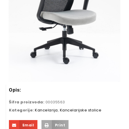
Opis:
Šifra proizvoda:
00035563
Kategorije:
Kancelarija
,
Kancelarijske stolice
Email
Print